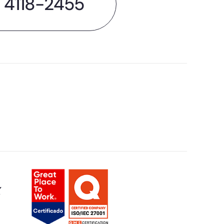
) 4118-2455
X