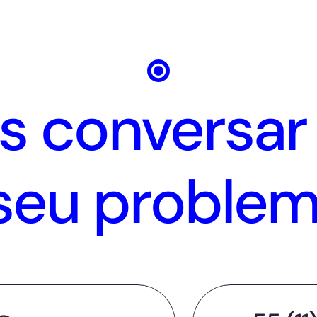
 conversar
seu proble