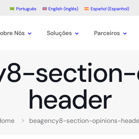
Português
English
(
Inglês
)
Español
(
Espanhol
)
obre Nós
Soluções
Parceiros
8-section-
header
Home
beagency8-section-opinions-heade