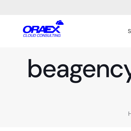
S
beagency