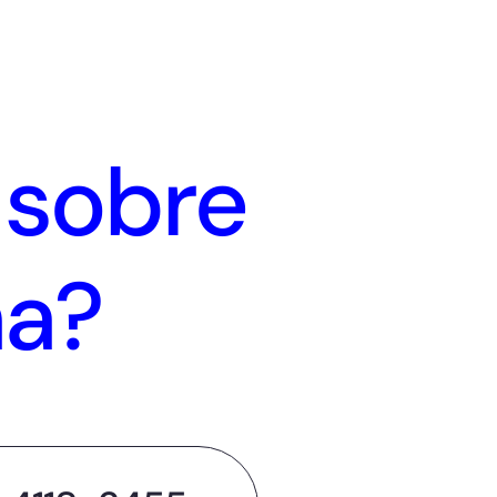
 sobre
ma?