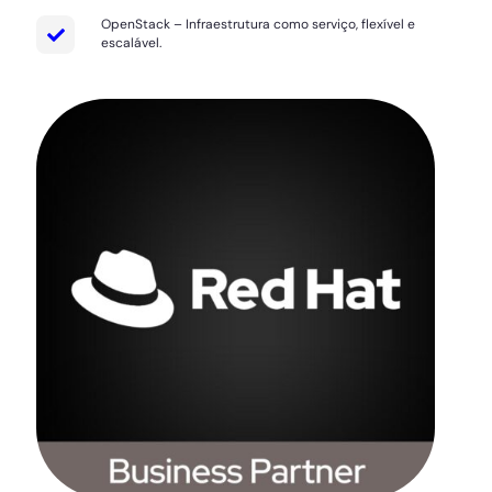
OpenStack – Infraestrutura como serviço, flexível e
escalável.