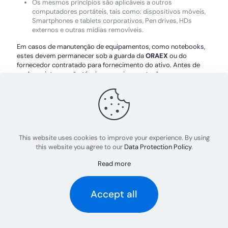
Os mesmos princípios são aplicáveis a outros
computadores portáteis, tais como: dispositivos móveis,
Smartphones e tablets corporativos, Pen drives, HDs
externos e outras mídias removíveis.
Em casos de manutenção de equipamentos, como notebooks,
estes devem permanecer sob a guarda da
ORAEX
ou do
fornecedor contratado para fornecimento do ativo. Antes de
qualquer intervenção técnica, o equipamento deve passar por
um processo de limpeza, com a exclusão segura de todas as
informações nele contidas. Quando necessário, a substituição
do computador deve ser providenciada para garantir a
continuidade da prestação de serviços.
This website uses cookies to improve your experience. By using
this website you agree to our
Data Protection Policy
.
Read more
Accept all
19. Uso de E-mail
Para troca de mensagens (e-mails) relacionadas a funções de