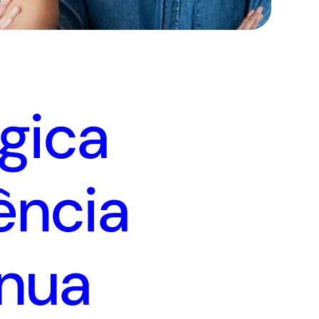
égica
ência
ínua