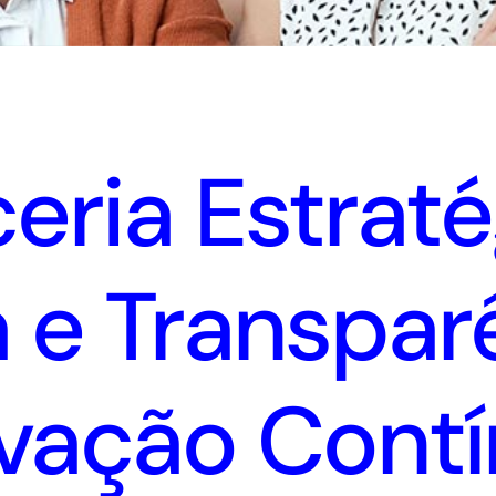
eria Estrat
a e Transpar
vação Cont