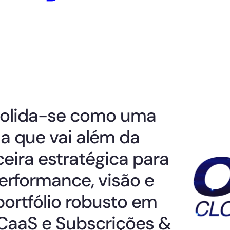
solida-se como uma
ia que vai além da
eira estratégica para
rformance, visão e
ortfólio robusto em
CaaS e Subscrições &