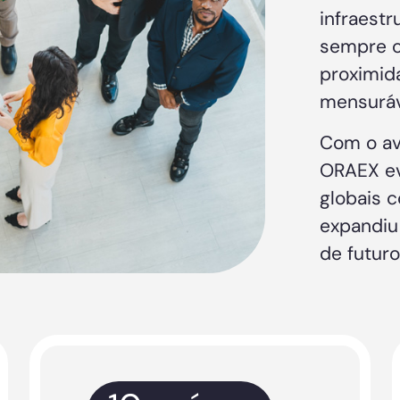
infraestr
sempre c
proximid
mensuráv
Com o av
ORAEX ev
globais 
expandiu 
de futuro