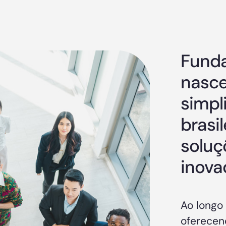
Funda
nasce
simpl
brasi
soluç
inova
Ao longo
oferecen