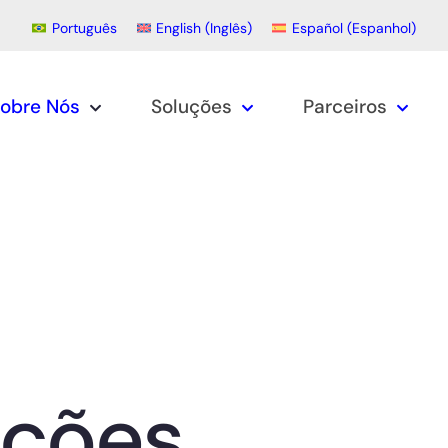
Português
English
(
Inglês
)
Español
(
Espanhol
)
obre Nós
Soluções
Parceiros
ções.