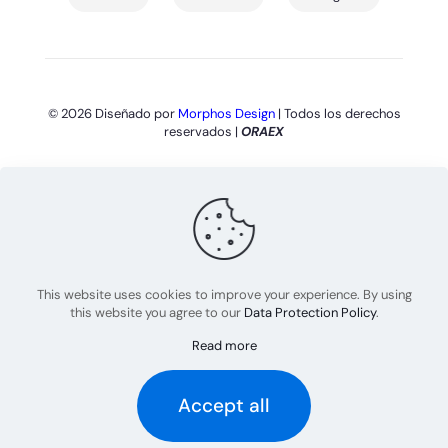
© 2026 Diseñado por
Morphos Design
| Todos los derechos
reservados |
ORAEX
This website uses cookies to improve your experience. By using
this website you agree to our
Data Protection Policy
.
Read more
Português
(
Portugués, Brasil
)
English
(
Inglés
)
Accept all
Español