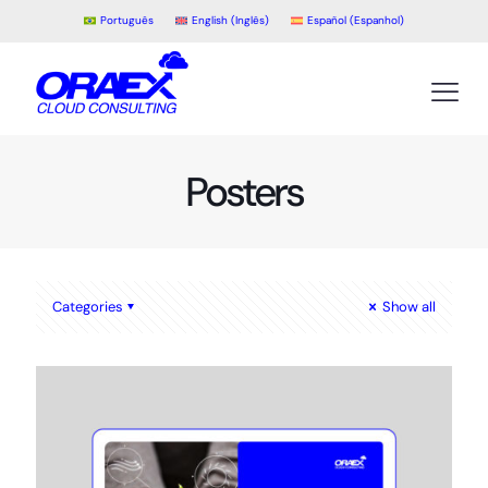
Português
English
(
Inglês
)
Español
(
Espanhol
)
Posters
Categories
Show all